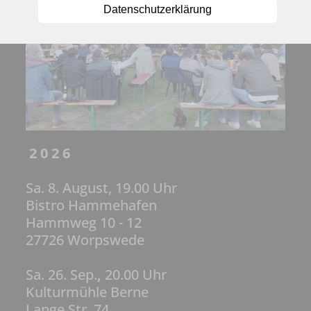
Datenschutzerklärung
2 0 2 6
Sa. 8. August, 19.00 Uhr
Bistro Hammehafen
Hammweg 10 - 12
27726 Worpswede
Sa. 26. Sep.
,
20.00 Uhr
Kulturmühle Berne
Lange Str. 74